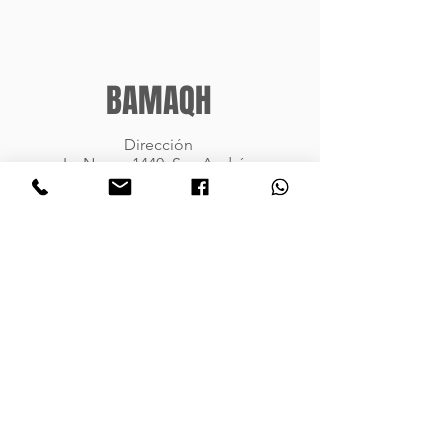
BAMAQH
Dirección
La Nueva 1440, San Andrés
Buenos Aires, Argentina
Teléfono
4748-9909
4741-8054
Enviar Whatsapp ahora mismo