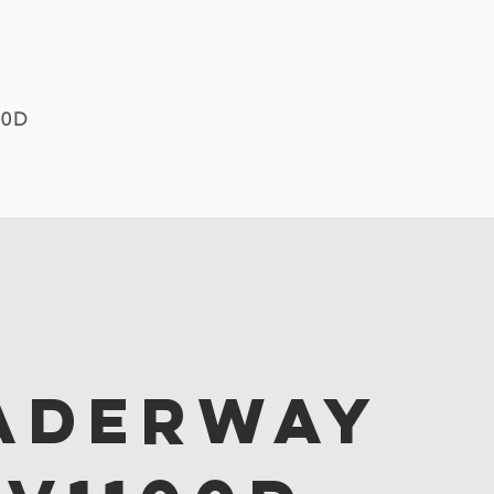
00D
ADERWAY