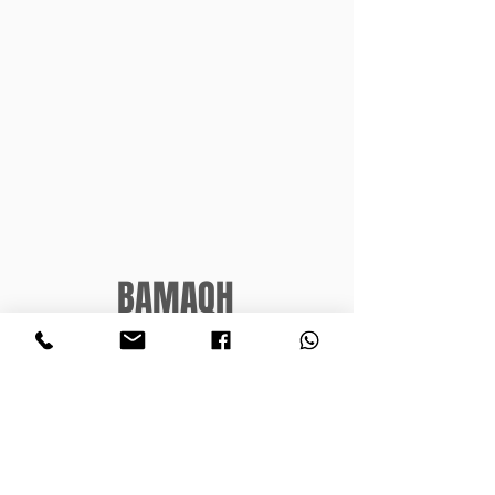
BAMAQH
Dirección
La Nueva 1440, San Andrés
Buenos Aires, Argentina
Teléfono
4748-9909
4741-8054